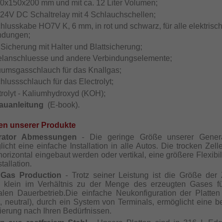
20x150x200 mm und mit ca. 12 Liter Volumen;
-24V DC Schaltrelay mit 4 Schlauchschellen;
chlusskabe HO7V K, 6 mm, in rot und schwarz, für alle elektrisc
ndungen;
 Sicherung mit Halter und Blattsicherung;
elanschluesse und andere Verbindungselemente;
uumsgasschlauch für das Knallgas;
hlussschlauch für das Electrolyt;
trolyt - Kaliumhydroxyd (KOH);
auanleitung
(E-book).
en unserer Produkte
rator Abmessungen
- Die geringe Größe unserer Genera
icht eine einfache Installation in alle Autos. Die trocken Zel
orizontal eingebaut werden oder vertikal, eine größere Flexibili
stallation.
Gas Production
- Trotz seiner Leistung ist die Größe der 
iv klein im Verhältnis zu der Menge des erzeugten Gases f
alen Dauerbetrieb.Die einfache Neukonfiguration der Platten 
, neutral), durch ein System von Terminals, ermöglicht eine b
ierung nach Ihren Bedürfnissen.