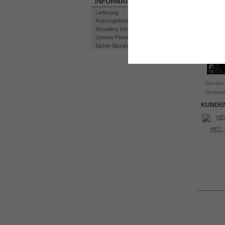
INFORMATION
Lieferung
Nutzungsbedingungen
Resellers Information
Unsere Firma
Sicher Bezahlen
Drucken
Großans
KUNDEN
HEC –
30A PWM...
Wasserspiege...
INFO