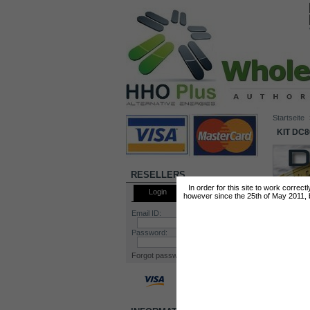
Startseite
KIT DC8
RESELLERS
In order for this site to work correc
Login
however since the 25th of May 2011, by
Email ID:
Password:
Forgot password?