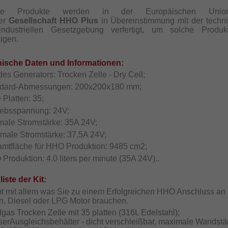
re Produkte werden in der Europäischen Uni
er
Gesellschaft
HHO Plus
in Übereinstimmung mit der techn
ndustriellen Gesetzgebung verfertigt, um solche Produ
tigen.
ische Daten und Informationen:
des Generators: Trocken Zelle - Dry Cell;
ndard-Abmessungen: 200x200x180 mm;
e Platten: 35;
riebsspannung: 24V;
imale Stromstärke: 35A 24V;
imale Stromstärke: 37,5A 24V;
amtfläche für HHO Produktion: 9485 cm2;
Produktion: 4.0 liters per minute (35A 24V)..
iste der Kit:
 mit allem was Sie zu einem Erfolgreichen HHO Anschluss an
n, Diesel oder LPG Motor brauchen.
lgas Trocken Zelle mit 35 platten (316L Edelstahl);
serAusgleichsbehälter - dicht verschleißbar, maximale Wandstä