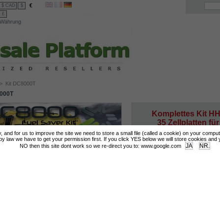
€
$ CAD
$
£
Währung
>
Kit DC8000T
000T
Komplettes Kit H
35 Zellplatten fü
Motoren < 16 000 
tly, and for us to improve the site we need to store a small file (called a cookie) on your compu
 law we have to get your permission first. If you click YES below we will store cookies and you
Mehr Infos
NO then this site dont work so we re-direct you to: www.google.com
Login for Prices & Ordering Options