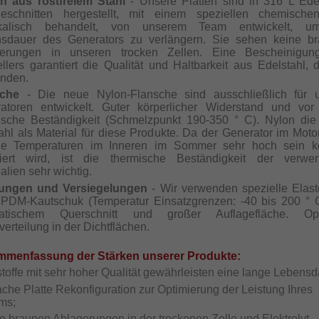
en aus rostfreiem Stahl
- Unsere Platten sind in 316 L Edel
geschnitten hergestellt, mit einem speziellen chemisch
ikalisch behandelt, von unserem Team entwickelt, u
sdauer des Generators zu verlängern. Sie sehen keine b
gerungen in unseren trocken Zellen. Eine Bescheinigun
ellers garantiert die Qualität und Haltbarkeit aus Edelstahl, d
nden.
sche
- Die neue Nylon-Flansche sind ausschließlich für 
atoren entwickelt. Guter körperlicher Widerstand und vor
ische Beständigkeit (Schmelzpunkt 190-350 ° C). Nylon die
hl als Material für diese Produkte. Da der Generator im Moto
ie Temperaturen im Inneren im Sommer sehr hoch sein k
lliert wird, ist die thermische Beständigkeit der verwe
alien sehr wichtig.
tungen und Versiegelungen
- Wir verwenden spezielle Elas
PDM-Kautschuk (Temperatur Einsatzgrenzen: -40 bis 200 ° C
ratischem Querschnitt und großer Auflagefläche. Opt
erteilung in der Dichtflächen.
menfassung der Stärken unserer Produkte:
stoffe mit sehr hoher Qualität gewährleisten eine lange Lebensd
ache Platte Rekonfiguration zur Optimierung der Leistung Ihres
ms;
ne braunen Ablagerungen in der trockenen Zelle und Elektrolyt-