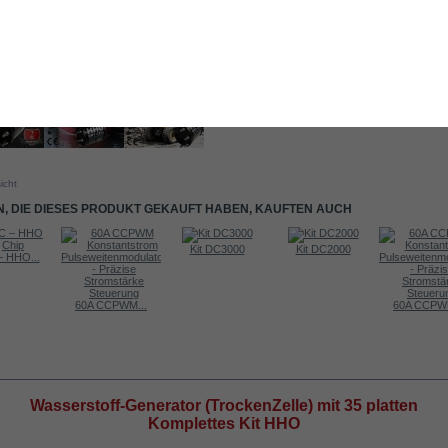
icht
, DIE DIESES PRODUKT GEKAUFT HABEN, KAUFTEN AUCH
Kit DC3000
Kit DC2000
 HHO...
60A CCPWM...
60A CCPWM
RMATIONEN
Wasserstoff-Generator (TrockenZelle) mit 35 platten
Komplettes Kit HHO