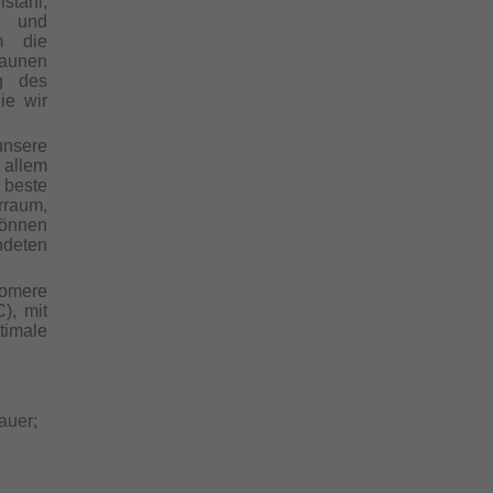
stahl,
en und
m die
raunen
g des
ie wir
unsere
 allem
 beste
rraum,
önnen
ndeten
tomere
), mit
imale
auer;