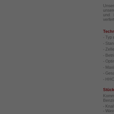
Unse
unser
und i
verfer
Techn
- Typ 
- Sta
- Zell
- Bet
- Opt
- Max
- Ges
- HHO 
Stückl
Kommt
Benzi
- Knal
- Was