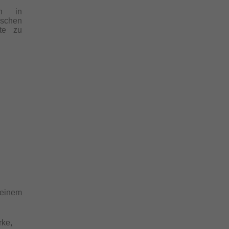
on in
ischen
kte zu
 einem
rke,