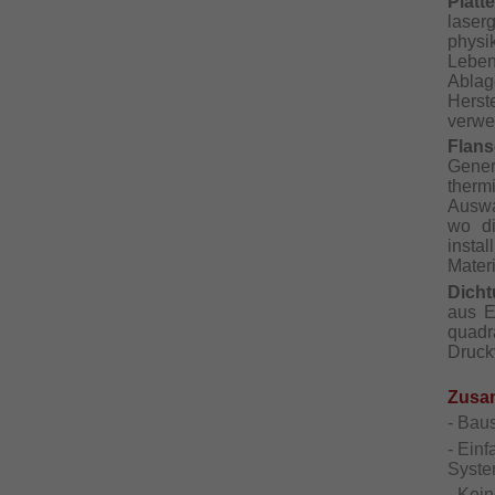
Platt
laser
phys
Leben
Abla
Herst
verwe
Flan
Gener
therm
Auswa
wo d
insta
Materi
Dich
aus E
quad
Druckv
Zusam
- Bau
- Einf
Syste
- Kei