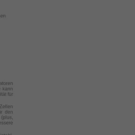
hen
toren
le kann
tät für
Zellen
ür den
(plus,
essere