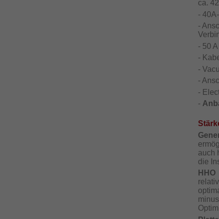
ca. 4
- 40A
- Ans
Verbi
- 50 A
- Kab
- Vac
- Ansc
- Elec
-
Anb
Stärk
Gene
ermögl
auch h
die In
HHO 
relat
optim
minus
Optim