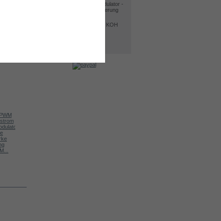
30A PWM Pulseweitenmodulator -
Präzise Stromstärke Steuerung
Kit DC4000
Elektrolyt. Kaliumhydroxid KOH
400 g
MAF/MAP Sonde Regler
Alle Bestseller
Kit DC2000
HEC – HHO...
Water level...
...