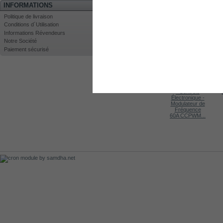
INFORMATIONS
Politique de livraison
Conditions d´Utilisation
Informations Révendeurs
Notre Société
Imprimer
Paiement sécurisé
Agrandir
LES CLIENTS QUI ONT ACHETÉ CE PR
Kit DC2000
Kit DC4000T
Kit DC2000
60A CCPWM...