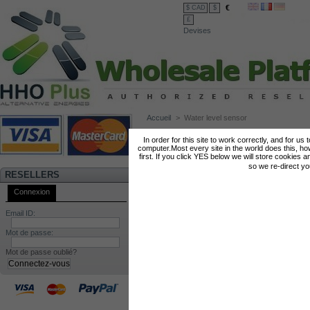
€
$ CAD
$
£
Devises
Accueil
>
Water level sensor
WATER LEVEL SENSOR
In order for this site to work correctly, and for us
computer.Most every site in the world does this, h
first. If you click YES below we will store cookies a
so we re-direct y
RESELLERS
Connexion
Email ID:
Mot de passe:
Mot de passe oublié?