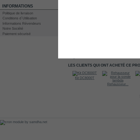
INFORMATIONS
Politique de livraison
Conditions d´Utilisation
Informations Révendeurs
Notre Société
Paiement sécurisé
Imprimer
Agrandir
LES CLIENTS QUI ONT ACHETÉ CE PR
Kit DC3000
Kit DC3000
Kit DC8000T
Rehausseur...