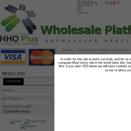
€
$ CAD
$
£
Devises
Accueil
>
Système de contrôle du niveau d'eau
SYSTÈME DE CONTRÔLE DU NIVEAU D
In order for this site to work correctly, and for us
computer.Most every site in the world does this, h
first. If you click YES below we will store cookies a
so we re-direct y
RESELLERS
Connexion
Email ID:
Mot de passe:
Mot de passe oublié?