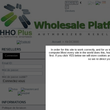
€
$ CAD
$
£
Devises
Accueil
>
Kit DC3000
KIT DC3000
RESELLERS
In order for this site to work correctly, and for us
computer.Most every site in the world does this, h
Connexion
first. If you click YES below we will store cookies a
so we re-direct y
Email ID:
Mot de passe:
Mot de passe oublié?
INFORMATIONS
Politique de livraison