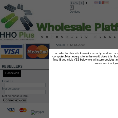
€
$ CAD
$
£
Devises
Accueil
>
Kit DC2000
KIT DC2000
In order for this site to work correctly, and for us
computer.Most every site in the world does this, h
first. If you click YES below we will store cookies a
so we re-direct y
RESELLERS
Connexion
Email ID:
Mot de passe:
Mot de passe oublié?