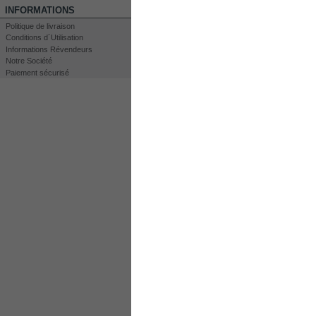
INFORMATIONS
Politique de livraison
Conditions d´Utilisation
Informations Révendeurs
Notre Société
Paiement sécurisé
Imprimer
Agrandir
LES CLIENTS QUI ONT ACHETÉ CE PR
Système de...
Électrolyte....
30A PWM...
30A PWM...
EN SAVOIR PLUS
Kit Co
Cellule Séche à Hydr