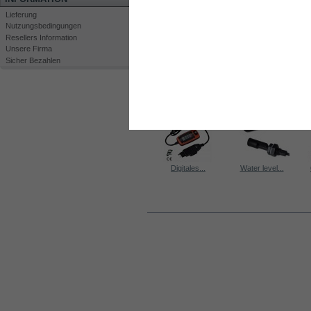
Lieferung
Nutzungsbedingungen
Resellers Information
Unsere Firma
Sicher Bezahlen
Drucken
Großansicht
KUNDEN, DIE DIESES PRODUKT GEKA
Kit DC2000
HHO Bubbler...
Digitales...
Water level...
INFORMATIONEN