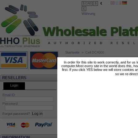
€
$ CAD
$
£
Währung
Startseite
>
Cell DC4000
CELL DC4000
In order for this site to work correctly, and for us
computer.Most every site in the world does this, h
first. If you click YES below we will store cookies a
so we re-direc
RESELLERS
Login
Email ID:
Password:
Forgot password?
INFORMATION