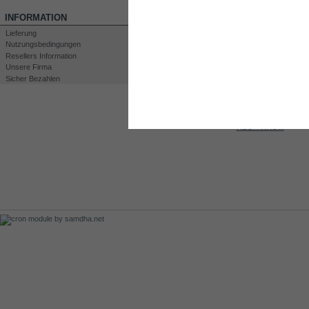
INFORMATION
Lieferung
Nutzungsbedingungen
Resellers Information
Drucken
Unsere Firma
Großansicht
Sicher Bezahlen
KUNDEN, DIE DIESES PRODUKT GEKA
Kit DC2000
Water level...
HEC – HHO...
60A CCPWM...