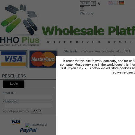
€
$ CAD
$
£
Währung
Startseite
>
WasserAusgleichsbehälter 3.0 L
WASSERAUSGLEICHSBEHÄLTER 3.0 L
In order for this site to work correctly, and for us
computer.Most every site in the world does this, h
first. If you click YES below we will store cookies a
so we re-direc
RESELLERS
Login
Email ID:
Password:
Forgot password?