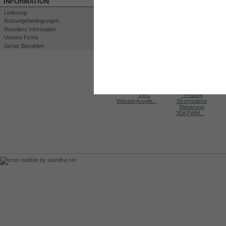
INFORMATION
Lieferung
Nutzungsbedingungen
Resellers Information
Unsere Firma
Sicher Bezahlen
Drucken
Großansicht
KUNDEN, DIE DIESES PRODUKT GEKA
Kit DC1500
Non return...
WasserAusgle...
30A PWM...