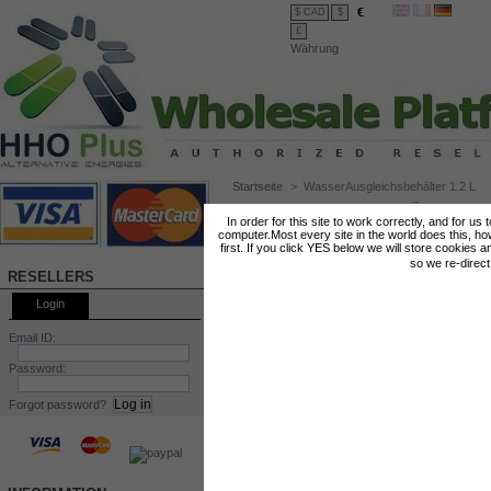
€
$ CAD
$
£
Währung
Startseite
>
WasserAusgleichsbehälter 1.2 L
WASSERAUSGLEICHSBEHÄLTER 1.2 L
In order for this site to work correctly, and for us
computer.Most every site in the world does this, h
first. If you click YES below we will store cookies a
so we re-direc
RESELLERS
Login
Email ID:
Password:
Forgot password?