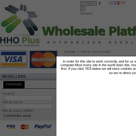
€
$ CAD
$
£
Devises
Accueil
>
Mot de passe oublié
MOT DE PASSE OUBLIÉ
In order for this site to work correctly, and for us
computer.Most every site in the world does this, h
Merci de renseigner votre adresse e-mail afin
first. If you click YES below we will store cookies a
so we re-direct y
Entrez votre adresse e-mail :
RESELLERS
Connexion
Email ID:
Retour à la page d'identification
Mot de passe:
Mot de passe oublié?