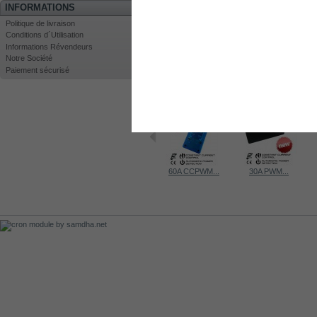
INFORMATIONS
Politique de livraison
Conditions d´Utilisation
Informations Révendeurs
Notre Société
Imprimer
Paiement sécurisé
Agrandir
LES CLIENTS QUI ONT ACHETÉ CE PR
60A CCPWM...
30A PWM...