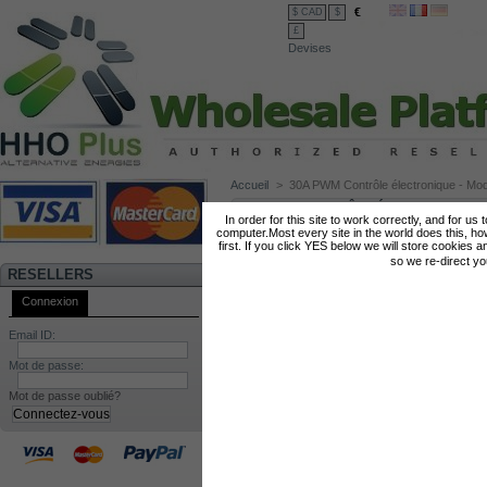
€
$ CAD
$
£
Devises
Accueil
>
30A PWM Contrôle électronique - Mo
30A PWM CONTRÔLE ÉLECTRONIQUE 
In order for this site to work correctly, and for us
computer.Most every site in the world does this, h
first. If you click YES below we will store cookies a
so we re-direct y
RESELLERS
Connexion
Email ID:
Mot de passe:
Mot de passe oublié?