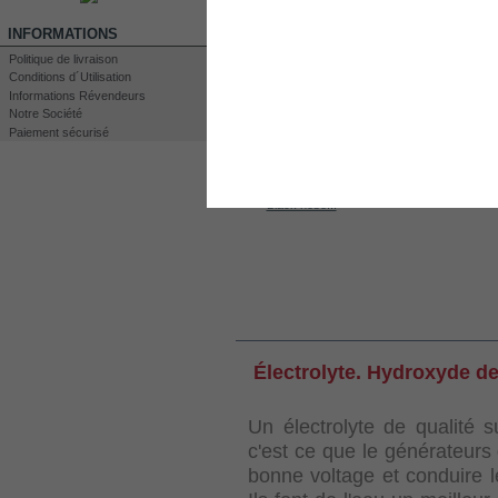
INFORMATIONS
Politique de livraison
Conditions d´Utilisation
Informations Révendeurs
Imprimer
Notre Société
Agrandir
Paiement sécurisé
LES CLIENTS QUI ONT ACHETÉ CE PR
Kit DC3000
Black hose...
60A CCPWM...
60A CCPWM...
EN SAVOIR PLUS
Électrolyte. Hydroxyde d
Un électrolyte de qualité 
c'est ce que le générateurs 
bonne voltage et conduire l