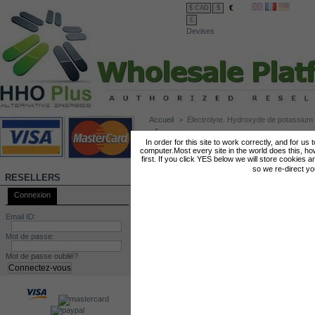
€
$ CAD
$
£
Devises
Accueil
>
Électrolyte. Hydroxyde de potassiu
ÉLECTROLYTE. HYDROXYDE DE POTA
In order for this site to work correctly, and for us
computer.Most every site in the world does this, h
first. If you click YES below we will store cookies a
so we re-direct y
RESELLERS
Connexion
Email ID:
Mot de passe:
Mot de passe oublié?