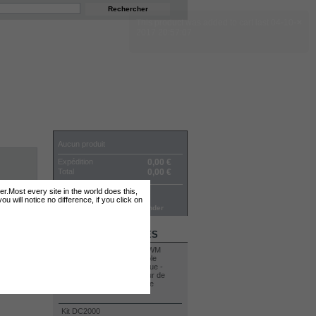
PANIER
Aucun produit
Expédition
0,00 €
Total
0,00 €
ter.Most every site in the world does this,
Les prix sont HT
 will notice no difference, if you click on
Panier
Commander
MEILLEURES VENTES
Kit DC2000