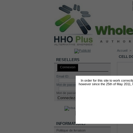
Accueil
>
CELL D
RESELLERS
Connexion
Email ID:
In order for this site to work correc
however since the 25th of May 2011, by
Mot de passe:
Mot de passe oublié?
INFORMATIONS
Politique de livraison