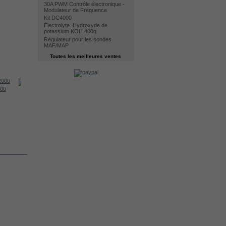
30A PWM Contrôle électronique -
Modulateur de Fréquence
Kit DC4000
Électrolyte. Hydroxyde de
potassium KOH 400g
Régulateur pour les sondes
MAF/MAP
Toutes les meilleures ventes
000
Cell DC3000
Water level...
Électrolyte....