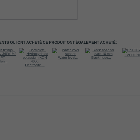
IENTS QUI ONT ACHETÉ CE PRODUIT ONT ÉGALEMENT ACHETÉ:
Cell DC2
Water level...
Black hose...
lon...
Électrolyte....
AVOIR PLUS