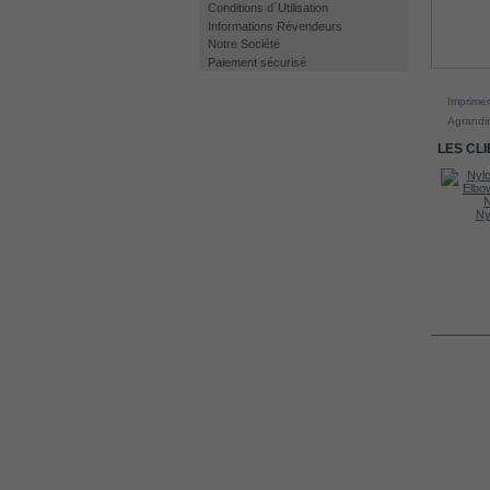
Conditions d´Utilisation
Informations Révendeurs
Notre Société
Paiement sécurisé
Imprimer
Agrandir
LES CL
Non return...
Ny
60A CCPWM...
EN S