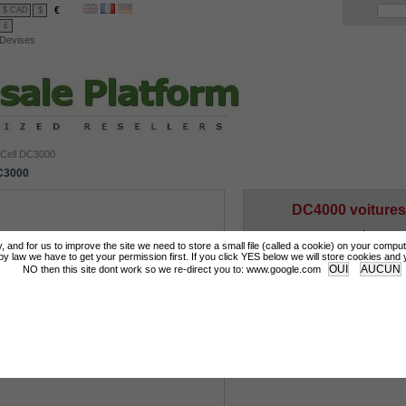
€
$ CAD
$
£
Devises
Cell DC3000
C3000
DC4000 voitures
Plus de détails
tly, and for us to improve the site we need to store a small file (called a cookie) on your compu
 law we have to get your permission first. If you click YES below we will store cookies and you
NO then this site dont work so we re-direct you to: www.google.com
Login for Prices & Ordering Options