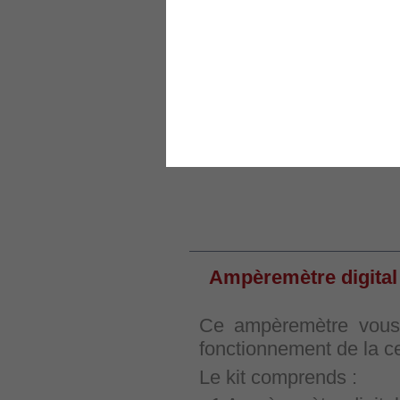
Imprimer
Agrandir
LES CLIENTS QUI ONT ACHETÉ CE PR
Kit DC2000
Kit DC1500
EN SAVOIR PLUS
Ampèremètre digital
Ce ampèremètre vous 
fonctionnement de la c
Le kit comprends :