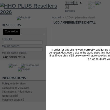
€
$ CAD
$
£
Devises
Accueil
>
LCD Ampèremètre digital
LCD AMPÈREMÈTRE DIGITAL
RESELLERS
Connexion
Email ID:
Mot de passe:
In order for this site to work correctly, and for us
computer.Most every site in the world does this, h
Mot de passe oublié?
first. If you click YES below we will store cookies a
so we re-direct y
INFORMATIONS
Politique de livraison
Conditions d´Utilisation
Informations Révendeurs
Notre Société
Paiement sécurisé