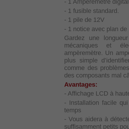
- 1 Ampèremètre digita
- 1 fusible standard.
- 1 pile de 12V
- 1 notice avec plan d
Gardez une longueur
mécaniques et éle
ampèremètre.
Un ampè
plus simple d’identif
comme des problèmes 
des composants mal câ
Avantages:
- Affichage LCD à haute v
- Installation facile q
temps
- Vous aidera à détecte
suffisamment petits pou