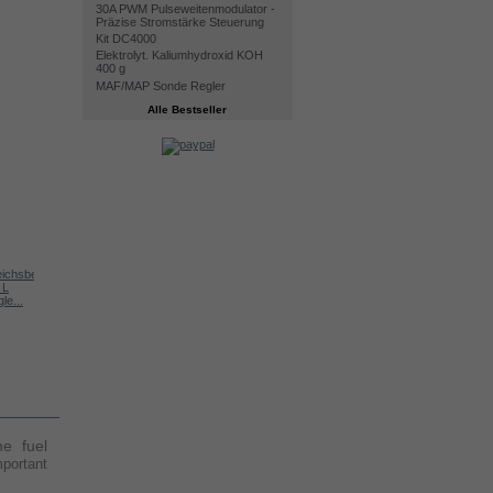
30A PWM Pulseweitenmodulator -
Präzise Stromstärke Steuerung
Kit DC4000
Elektrolyt. Kaliumhydroxid KOH
400 g
MAF/MAP Sonde Regler
Alle Bestseller
Kit DC2000
Digitales...
Elektrolyt....
e...
he fuel
portant