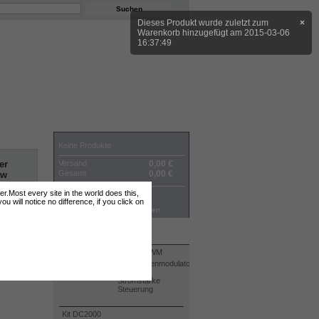
Dieses Produkt wurde zuletzt zum
×
Warenkorb hinzugefügt am 2015-03-06
16:37:49
WARENKORB
Keine Produkte
Versand
0,00 €
er
Gesamt
0,00 €
kw
ter.Most every site in the world does this,
Preise ohne MwSt.
 will notice no difference, if you click on
Warenkorb
Bestellen
BESTSELLER
Kit DC2000