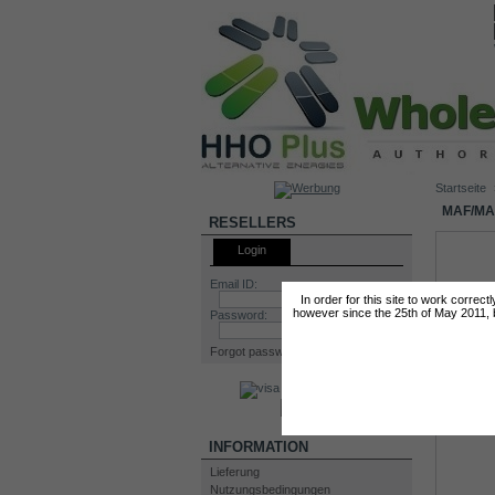
Startseite
MAF/MA
RESELLERS
Login
Email ID:
In order for this site to work correc
however since the 25th of May 2011, by
Password:
Forgot password?
INFORMATION
Lieferung
Nutzungsbedingungen