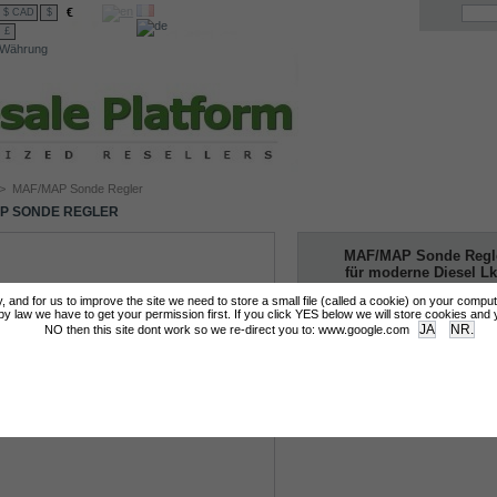
€
$ CAD
$
£
Währung
>
MAF/MAP Sonde Regler
P SONDE REGLER
MAF/MAP Sonde Regl
für moderne Diesel L
Mehr Infos
tly, and for us to improve the site we need to store a small file (called a cookie) on your compu
 law we have to get your permission first. If you click YES below we will store cookies and you
NO then this site dont work so we re-direct you to: www.google.com
Login for Prices & Ordering Options