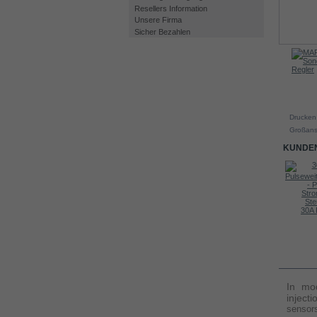
Resellers Information
Unsere Firma
Sicher Bezahlen
Drucken
Großans
KUNDEN
Kit DC4000
Nylon...
30A 
INFO
In mod
inject
sensor