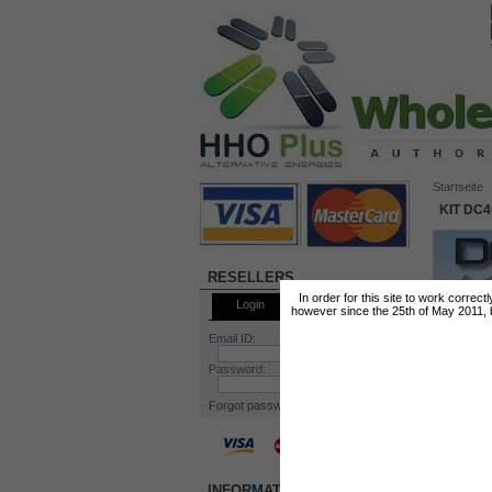
Startseite
KIT DC4
RESELLERS
In order for this site to work correc
Login
however since the 25th of May 2011, by
Email ID:
Password:
Forgot password?
INFORMATION