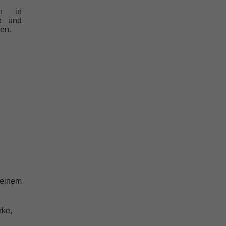
on in
en und
gen.
 einem
rke,