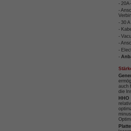
- 20A
- Ans
Verbi
- 30 A
- Kab
- Vac
- Ansc
- Elec
-
Anba
Stärk
Gene
ermögl
auch h
die In
HHO 
relat
optim
minus
Optim
Platt