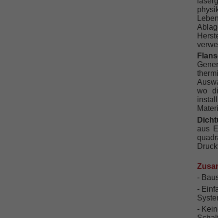
laser
phys
Leben
Abla
Herst
verwe
Flan
Gener
therm
Auswa
wo d
insta
Materi
Dich
aus E
quad
Druckv
Zusam
- Bau
- Einf
Syste
- Kei
Schal