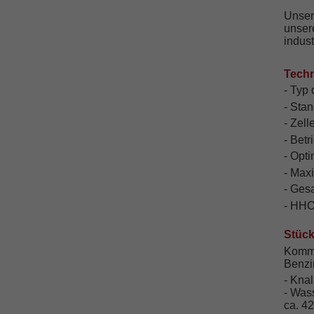
Unse
unse
indust
Techn
- Typ 
- Sta
- Zell
- Bet
- Opt
- Max
- Ges
- HHO 
Stückl
Kommt
Benzi
- Knal
- Was
ca. 4