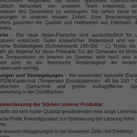
geschnitten hergestellt, mit einem speziellen chemisch
ikalisch behandelt, von unserem Team entwickelt, u
sdauer des Generators zu verlängern. Sie sehen keine b
gerungen in unseren trocken Zellen. Eine Bescheinigun
ellers garantiert die Qualität und Haltbarkeit aus Edelstahl, d
nden.
sche
- Die neue Nylon-Flansche sind ausschließlich für 
atoren entwickelt. Guter körperlicher Widerstand und vor
ische Beständigkeit (Schmelzpunkt 190-350 ° C). Nylon die
hl als Material für diese Produkte. Da der Generator im Moto
ie Temperaturen im Inneren im Sommer sehr hoch sein k
lliert wird, ist die thermische Beständigkeit der verwe
alien sehr wichtig.
tungen und Versiegelungen
- Wir verwenden spezielle Elas
PDM-Kautschuk (Temperatur Einsatzgrenzen: -40 bis 200 ° C
ratischem Querschnitt und großer Auflagefläche. Opt
erteilung in der Dichtflächen.
menfassung der Stärken unserer Produkte:
stoffe mit sehr hoher Qualität gewährleisten eine lange Lebensd
ache Platte Rekonfiguration zur Optimierung der Leistung Ihres
ms;
ne braunen Ablagerungen in der trockenen Zelle und Elektrolyt-
tung;