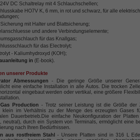
-24V DC Schaltrelay mit 4 Schlauchschellen;
chlusskabe HO7V K, 6 mm, in rot und schwarz, für alle elektrisc
ndungen;
 Sicherung mit Halter und Blattsicherung;
elanschluesse und andere Verbindungselemente;
uumsgasschlauch für das Knallgas;
hlussschlauch für das Electrolyt;
trolyt - Kaliumhydroxyd (KOH);
uanleitung in
(E-book).
en unserer Produkte
rator Abmessungen
- Die geringe Größe unserer Genera
icht eine einfache Installation in alle Autos. Die trocken Zel
orizontal eingebaut werden oder vertikal, eine größere Flexibili
stallation.
Gas Production
- Trotz seiner Leistung ist die Größe der 
iv klein im Verhältnis zu der Menge des erzeugten Gases f
alen Dauerbetrieb.Die einfache Neukonfiguration der Platten 
, neutral), durch ein System von Terminals, ermöglicht eine b
ierung nach Ihren Bedürfnissen.
en aus rostfreiem Stahl
- Unsere Platten sind in 316 L Edel