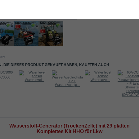
icht
, DIE DIESES PRODUKT GEKAUFT HABEN, KAUFTEN AUCH
DC3000
Water level...
Water level...
WasserAusgle...
60A CCPWM
RMATIONEN
Wasserstoff-Generator (TrockenZelle) mit 29 platten
Komplettes Kit HHO
für Lkw