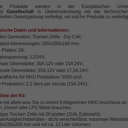
re Produkte werden in der Europäischen Uni
rer
Gesellschaft
in Übereinstimmung mit der technisch
riellen Gesetzgebung verfertigt, um solche Produkte zu verferti
ische Daten und Informationen:
des Generators: Trocken Zelle - Dry Cell;
ndard-Abmessungen: 200x200x180 mm;
e Platten: 29;
riebsspannung: 12/24V;
imale Stromstärke: 30A 12V oder 15A 24V;
imale Stromstärke: 35A 12V oder 17,5A 24V;
amtfläche für HHO Produktion: 5050 cm2;
Produktion: 2.2 liters per minute (15A 24V)..
iste der Kit:
 mit allem was Sie zu einem Erfolgreichen HHO Anschluss an
n, Diesel oder LPG Motor brauchen.
lgas Trocken Zelle mit 29 platten (316L Edelstahl);
serAusgleichsbehälter - dicht verschleißbar, maximale Wandstä
20x150x200 mm und mit ca. 12 Liter Volumen;