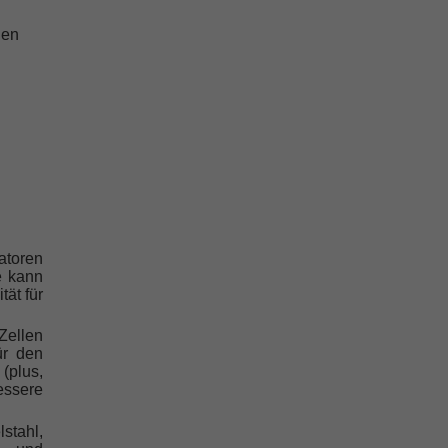
hen
toren
le kann
tät für
Zellen
ür den
(plus,
essere
stahl,