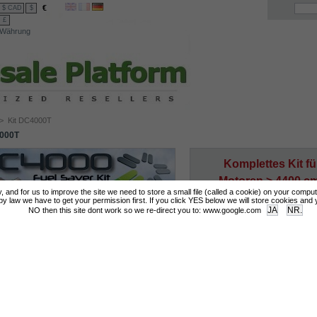
€
$ CAD
$
£
Währung
>
Kit DC4000T
000T
Komplettes Kit fü
Motoren > 4400 c
tly, and for us to improve the site we need to store a small file (called a cookie) on your compu
Motoren < 10000 
 law we have to get your permission first. If you click YES below we will store cookies and you
NO then this site dont work so we re-direct you to: www.google.com
Mehr Infos
Login for Prices & Ordering Options