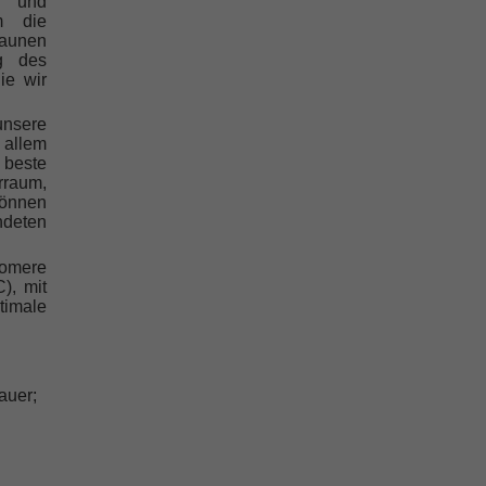
en und
m die
raunen
g des
ie wir
unsere
 allem
 beste
rraum,
önnen
ndeten
tomere
), mit
imale
auer;