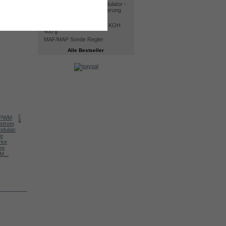
30A PWM Pulseweitenmodulator -
Präzise Stromstärke Steuerung
Kit DC4000
Elektrolyt. Kaliumhydroxid KOH
400 g
MAF/MAP Sonde Regler
Alle Bestseller
Water level...
Water level...
Wasserspiege...
...