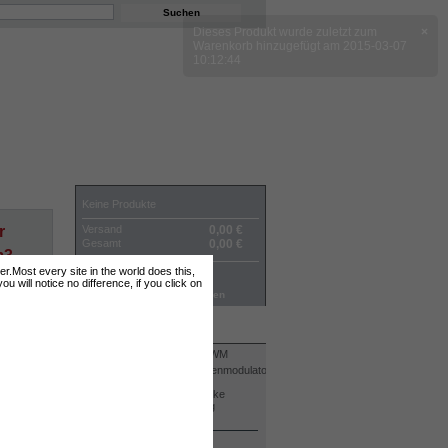
WARENKORB
Keine Produkte
Versand
0,00 €
r
Gesamt
0,00 €
m3
ter.Most every site in the world does this,
Preise ohne MwSt.
cm3
 will notice no difference, if you click on
Warenkorb
Bestellen
BESTSELLER
Kit DC2000