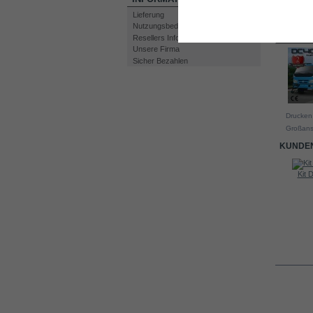
Lieferung
Nutzungsbedingungen
Resellers Information
Unsere Firma
Sicher Bezahlen
Drucken
Großans
KUNDEN
Kit 
Water level...
30A PWM...
INFO