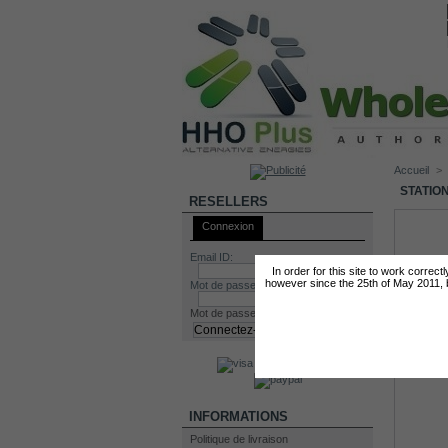
Accueil
>
STATIO
RESELLERS
Connexion
Email ID:
In order for this site to work correc
however since the 25th of May 2011, by
Mot de passe:
Mot de passe oublié?
INFORMATIONS
Politique de livraison