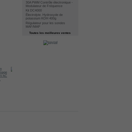
30A PWM Contrôle électronique -
Modulateur de Fréquence
Kit DC4000
Électrolyte. Hydroxyde de
potassium KOH 400g
Régulateur pour les sondes
MAF/MAP
Toutes les meilleures ventes
Black hose...
.
Station...
Électrolyte....