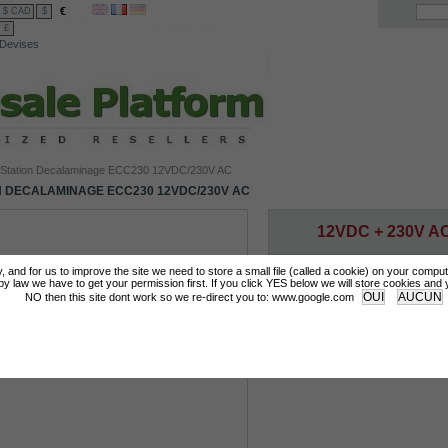
€
$ CAD
$
£
Devises
Station Decalaminage ECC230 12VDC/230V AC
N DECALAMINAGE ECC230 12VDC/230V AC
12VDC + 230V A
tly, and for us to improve the site we need to store a small file (called a cookie) on your compu
Login for Prices & Ordering Options
 law we have to get your permission first. If you click YES below we will store cookies and you
NO then this site dont work so we re-direct you to: www.google.com