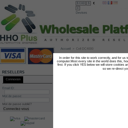
€
$ CAD
$
£
Devises
Accueil
>
Cell DC4000
CELL DC4000
In order for this site to work correctly, and for us
computer.Most every site in the world does this, h
first. If you click YES below we will store cookies a
so we re-direct y
RESELLERS
Connexion
Email ID:
Mot de passe:
Mot de passe oublié?