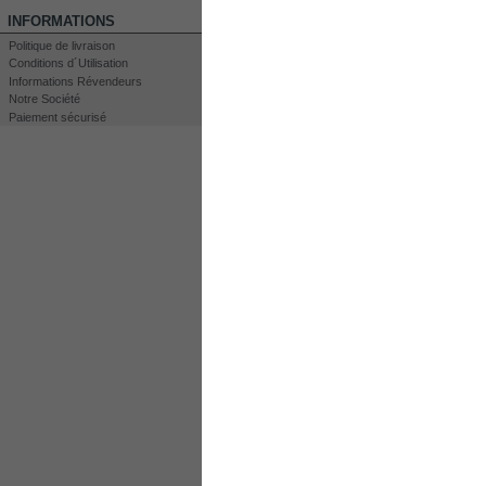
INFORMATIONS
Politique de livraison
Conditions d´Utilisation
Informations Révendeurs
Notre Société
Imprimer
Paiement sécurisé
Agrandir
LES CLIENTS QUI ONT ACHETÉ CE PR
Réservoir...
Kit DC4000
Black hose...
Électrolyte....
EN SAVOIR PLUS
Cellule Séche à Hydro
po
Nos cellules sèches 