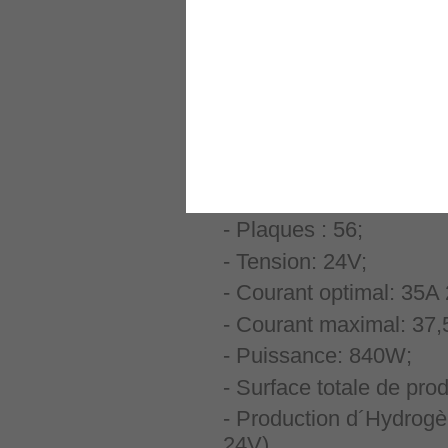
l'Union Européenne pa
le respect des techni
industrielle de ce type 
Donnés Techniques et 
- Type de générateur: C
- Dimensions standar
- Plaques : 56;
- Tension: 24V;
- Courant optimal: 35A
- Courant maximal: 37,
- Puissance: 840W;
- Surface totale de pro
- Production d´Hydrogèn
24V)