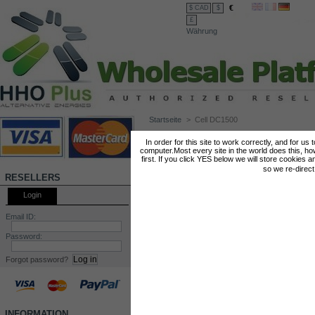
€
$ CAD
$
£
Währung
Startseite
>
Cell DC1500
CELL DC1500
In order for this site to work correctly, and for us
computer.Most every site in the world does this, h
first. If you click YES below we will store cookies a
so we re-direc
RESELLERS
Login
Email ID:
Password:
Forgot password?
INFORMATION