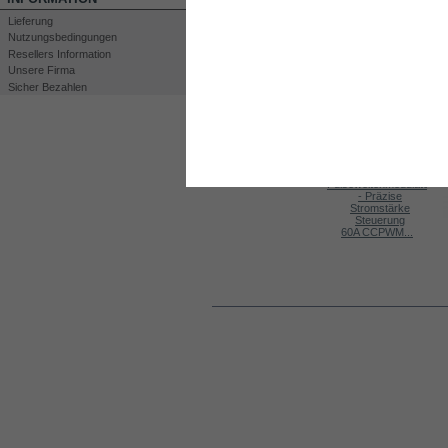
Lieferung
Nutzungsbedingungen
Resellers Information
Unsere Firma
Sicher Bezahlen
Drucken
Großansicht
KUNDEN, DIE DIESES PRODUKT GEKA
Cell DC2000
60A CCPWM...
Kit DC1500
Water level...
INFORMATIONEN