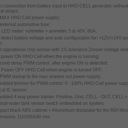
ct connection from battery input to HHO CELL generator, without
al relays;
 MAX HHO Cell power supply;
external automotive fuse;
l LED meter: voltmeter + ammeter, 5 to 40V, 60A;
 detect battery voltage and auto configuration for: +12V/+24V p
y;
d operational chip sensor with 1% tolerance Zenner voltage dete
o power ON HHO Cell when the engine is running;
econd delay PWM control, after engine ON is detected;
o Power OFF HHO Cell when engine is turned OFF;
t PWM startup to the max ampere out power supply;
edded trimmer for PWM control: 0 - 100% HHO Cell power supp
cal IC sensor;
edded 4 way power barrier: Positive, Gnd, CELL - OUT, CELL 
ional water tank sensor switch embedded on system;
pact black ABS cabinet + Alluminium dissipator for the 60A Mosf
ensions: 110X85X40 mm.