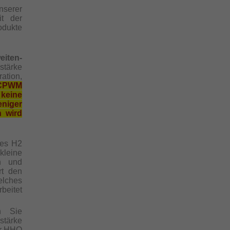
serer
it der
odukte
eiten-
stärke
tion,
CCPWM
keine
niger
 wird
tes H2
kleine
en und
rt den
elches
beitet
n Sie
stärke
hr HHO