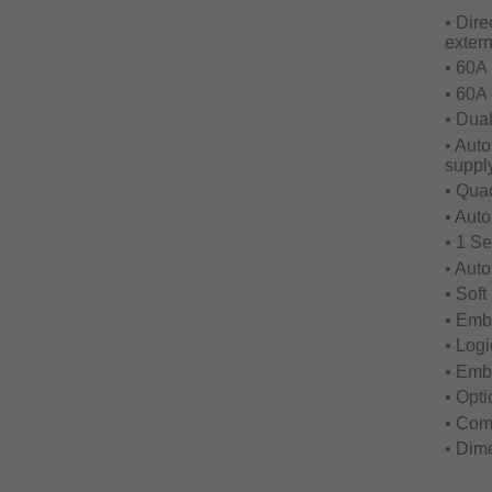
• Dire
extern
• 60A
• 60A 
• Dua
• Auto
suppl
• Qua
• Aut
• 1 S
• Aut
• Sof
• Emb
• Logi
• Emb
• Opt
• Com
• Dim