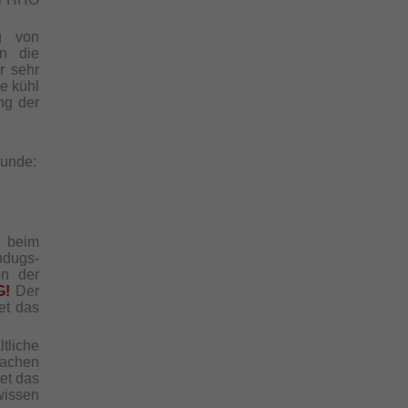
g von
en die
r sehr
le kühl
ng der
runde:
G beim
ndugs-
on der
G!
Der
et das
tliche
fachen
et das
wissen