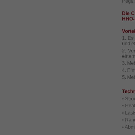
Pegel 
Die C
HHO-
Vorte
1. Es
und ef
2. Ve
einem
3. Me
4. Ei
5. Me
Techn
• Str
• Hea
• Las
• Ran
• Abm