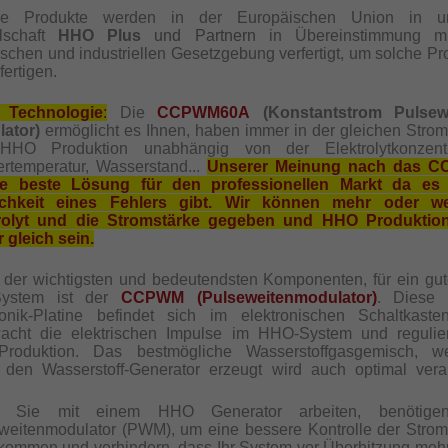
re Produkte werden in der Europäischen Union in un
lschaft
HHO Plus
und Partnern
in Übereinstimmung m
ischen und industriellen Gesetzgebung verfertigt, um solche Pr
fertigen.
 Technologie
:
Die
CCPWM60A
(Konstantstrom Pulsew
ator)
ermöglicht es Ihnen, haben immer in der gleichen Strom
HHO Produktion unabhängig von der Elektrolytkonzentra
rtemperatur, Wasserstand...
Unserer Meinung nach das 
die beste Lösung für den professionellen Markt da es 
ichkeit eines Fehlers gibt. Wir können mehr oder we
trolyt und die Stromstärke gegeben und HHO Produktion
 gleich sein.
 der wichtigsten und bedeutendsten Komponenten, für ein gu
System ist der
CCPWM (Pulseweitenmodulator)
. Diese 
ronik-Platine befindet sich im elektronischen Schaltkast
acht die elektrischen Impulse im HHO-System und regulie
roduktion. Das bestmögliche Wasserstoffgasgemisch, w
 den Wasserstoff-Generator erzeugt wird auch optimal verar
 Sie mit einem HHO Generator arbeiten, benötige
weitenmodulator (PWM), um eine bessere Kontrolle der Strom
kommen und verhindern, dass Ihr System vor Überhitzung me