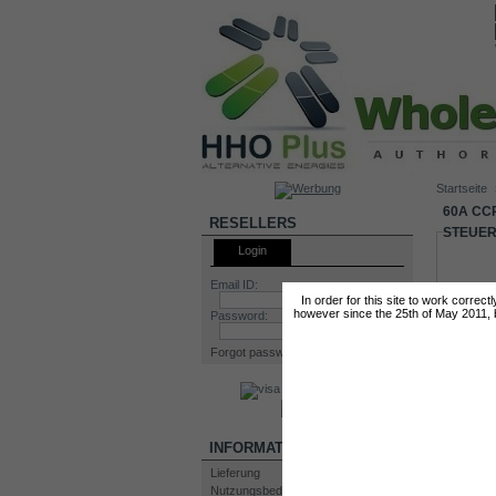
Startseite
60A CC
RESELLERS
STEUE
Login
Email ID:
In order for this site to work correc
however since the 25th of May 2011, by
Password:
Forgot password?
INFORMATION
Lieferung
Nutzungsbedingungen