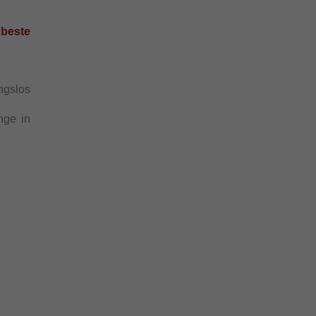
 beste
ngslos
nge in