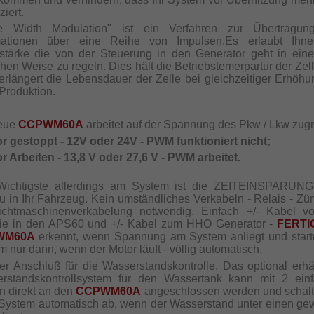
iert.
se Width Modulation" ist ein Verfahren zur Übertragun
mationen über eine Reihe von Impulsen.Es erlaubt Ihn
stärke die von der Steuerung in den Generator geht in eine
hen Weise zu regeln. Dies hält die Betriebstemerpartur der Zel
erlängert die Lebensdauer der Zelle bei gleichzeitiger Erhöhu
roduktion.
neue
CCPWM60A
arbeitet auf der Spannung des Pkw / Lkw zug
or gestoppt - 12V oder 24V - PWM funktioniert nicht;
or Arbeiten - 13,8 V oder 27,6 V - PWM arbeitet.
ichtigste allerdings am System ist die ZEITEINSPARUN
u in Ihr Fahrzeug. Kein umständliches Verkabeln - Relais - Zü
ichtmaschinenverkabelung notwendig. Einfach +/- Kabel v
rie in den APS60 und +/- Kabel zum HHO Generator -
FERTI
WM60A
erkennt, wenn Spannung am System anliegt und start
 nur dann, wenn der Motor läuft - völlig automatisch.
ter Anschluß für die Wasserstandskontrolle. Das optional erhäl
rstandskontrollsystem für den Wassertank kann mit 2 ein
n direkt an den
CCPWM60A
angeschlossen werden und schalt
ystem automatisch ab, wenn der Wasserstand unter einen ge