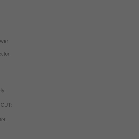
ower
ctor;
ly;
+ OUT;
et;