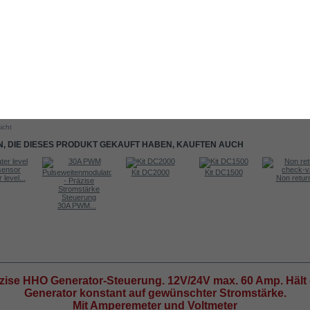
icht
, DIE DIESES PRODUKT GEKAUFT HABEN, KAUFTEN AUCH
Kit DC2000
Kit DC1500
 level...
Non return
30A PWM...
RMATIONEN
zise HHO Generator-Steuerung. 12V/24V max. 60 Amp. Hält
Generator konstant auf gewünschter Stromstärke.
Mit Amperemeter und Voltmeter