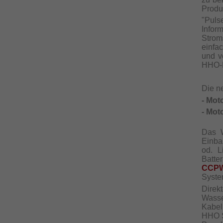
Produz
"Pul
Infor
Strom
einfac
und v
HHO-P
Die 
- Mot
- Mot
Das W
Einba
od. L
Batte
CCP
System
Direk
Wasse
Kabel
HHO S