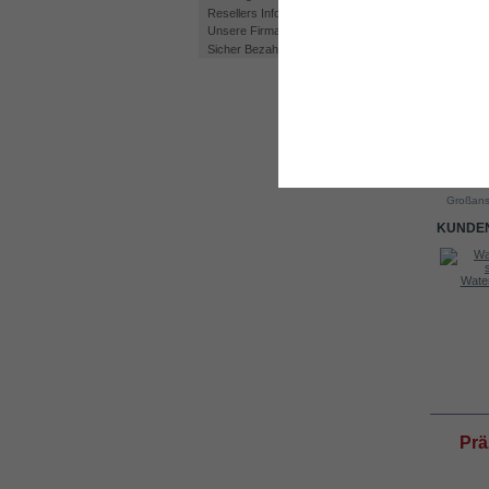
Resellers Information
Unsere Firma
Sicher Bezahlen
Drucken
Großans
KUNDEN
Kit DC4000
HEC – HHO...
Water
INFO
Prä