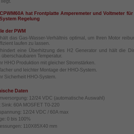
liegt.
CPWM60A hat Frontplatte Amperemeter und Voltmeter für
System Regelung
ile der PWM
 hält das Gas-Wasser-Verhältnis optimal, um Ihren Motor reibu
fizient laufen zu lassen.
rhindert eine Überhitzung des H2 Generator und hält die Di
 überschaubaren Temperatur.
hr HHO Produktion mit gleicher Stromstärken.
nfacher und leichter Montage der HHO-System.
hr Sicherheit HHO-System.
ische Daten
omversorgung: 12/24 VDC (automatische Auswahl)
t Sink: 60A MOSFET T0-220
tspannung: 12/24 VDC / 60A max
ge: 0 bis 100%
essungen:
110X85X40
mm