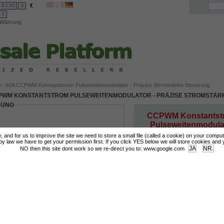
€
$ CAD
$
£
Währung
>
60A CCPWM Konstantstrom Pulseweitenmodulator - Präzise Stromstärke Steuerung
PWM KONSTANTSTROM PULSEWEITENMODULATOR - PRÄZISE STROMSTÄR
RUNG
CCPWM Konstantst
Pulseweitenmodula
Präzise Stromstär
tly, and for us to improve the site we need to store a small file (called a cookie) on your compu
Steuerung
 law we have to get your permission first. If you click YES below we will store cookies and you
NO then this site dont work so we re-direct you to: www.google.com
Mehr Infos
Login for Prices & Ordering Options