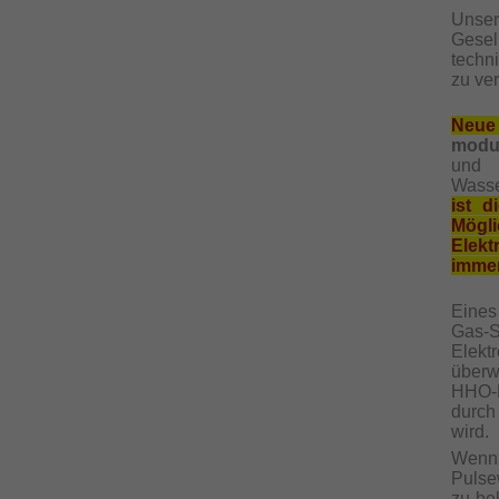
Unse
Gesel
techn
zu ver
Neue
modul
und 
Wasse
ist 
Mögl
Elek
immer
Eines
Gas-
Elekt
überw
HHO-P
durch
wird.
Wenn
Pulse
zu be